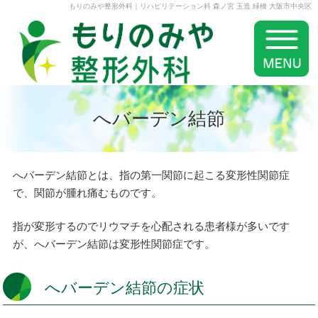
もりのみや整形外科｜リハビリテーション科 森ノ宮 玉造 緑橋 大阪市中央区
へバーデン結節
へバーデン結節とは、指の第一関節に起こる変形性関節症
で、関節が腫れ痛むものです。
指が変形するのでリウマチを心配される患者様が多いです
が、へバーデン結節は変形性関節症です。
へバーデン結節の症状